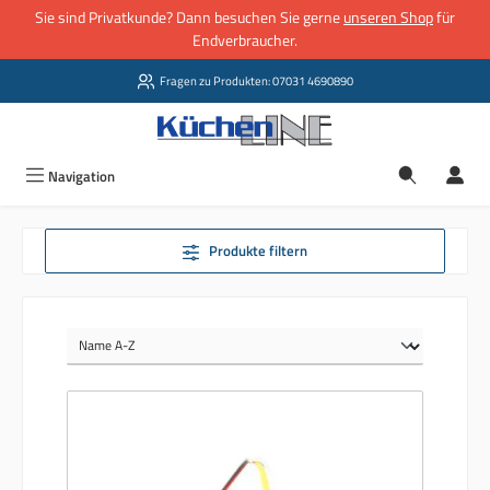
Sie sind Privatkunde? Dann besuchen Sie gerne
unseren Shop
für
Zum Hauptinhalt springen
Endverbraucher.
Fragen zu Produkten: 07031 4690890
Navigation
Produkte filtern