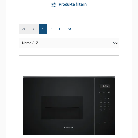
Produkte filtern
Seite
Seite
1
2