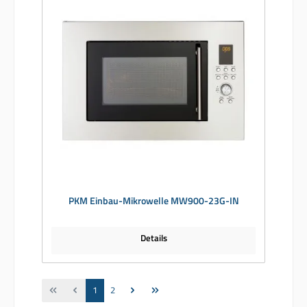
PKM Einbau-Mikrowelle MW900-23G-IN
Details
Seite
Seite
1
2