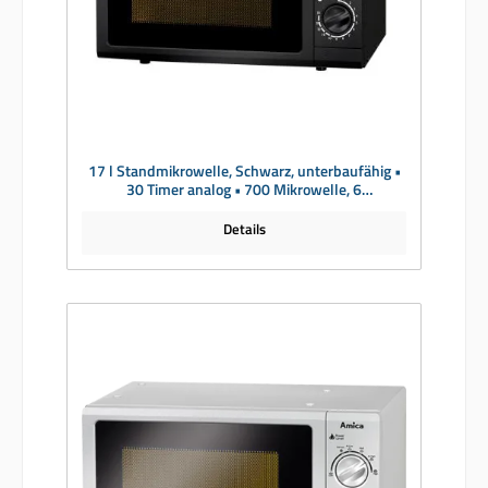
17 l Standmikrowelle, Schwarz, unterbaufähig •
30 Timer analog • 700 Mikrowelle, 6
Energiestufen • Drehtür, Türanschlag links •
HxBxT 262 x 452 x 335 mm • 1404 Stück
Details