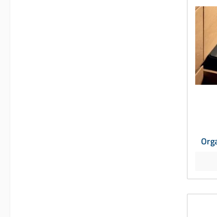
Orga
für 6