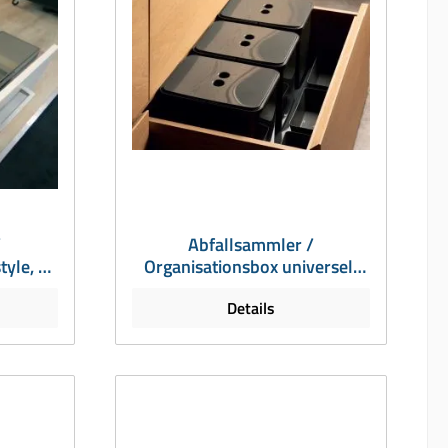
/
Abfallsammler /
tyle, ab
Organisationsbox universell
iter,
für 60er Auszug, 16 und 2 x 8
Details
Liter, H = 300 mm