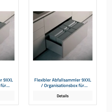
er 9XXL
Flexibler Abfallsammler 9XXL
 für
/ Organisationsbox für
9 Liter,
vorhandene Auszüge, für 75er
Details
Auszug, 20 und 2 x 9 Liter, H =
209 mm