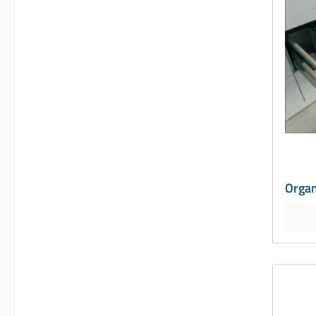
Organ
50er 