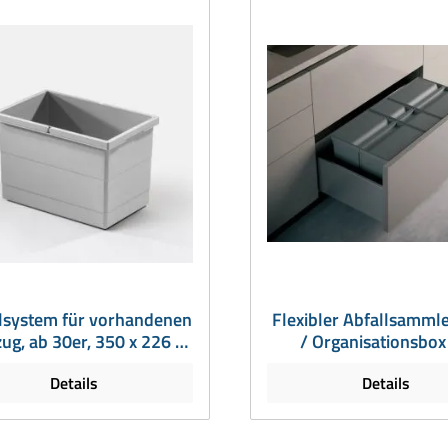
lsystem für vorhandenen
Flexibler Abfallsamml
ug, ab 30er, 350 x 226 x
/ Organisationsbox
220 mm, 14 Liter
40/45/50er Auszug, 2 x 
Details
Details
Höhe 209 mm