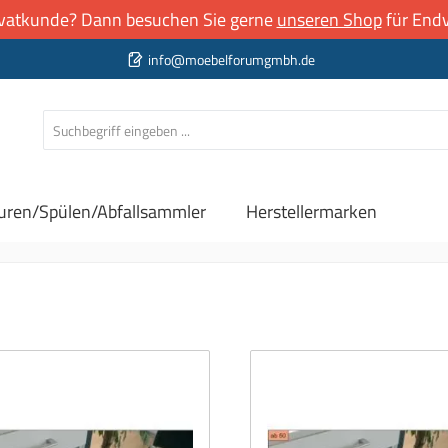
rivatkunde? Dann besuchen Sie gerne
unseren Shop
für Endv
info@moebelforumgmbh.de
uren/Spülen/Abfallsammler
Herstellermarken