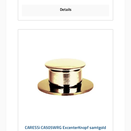
Details
CARESSi CA505WRG ExcenterKnopf samtgold