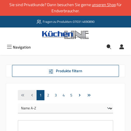
Sie sind Privatkunde? Dann besuchen Sie gerne
unseren Shop
für
Zum Hauptinhalt springen
Endverbraucher.
Fragen zu Produkten: 07031 4690890
Navigation
Produkte filtern
Seite
Seite
Seite
Seite
Seite
1
2
3
4
5