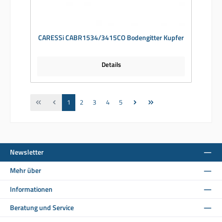
CARESSi CABR1534/3415CO Bodengitter Kupfer
Details
Seite
Seite
Seite
Seite
Seite
1
2
3
4
5
Newsletter
Mehr über
Informationen
Beratung und Service