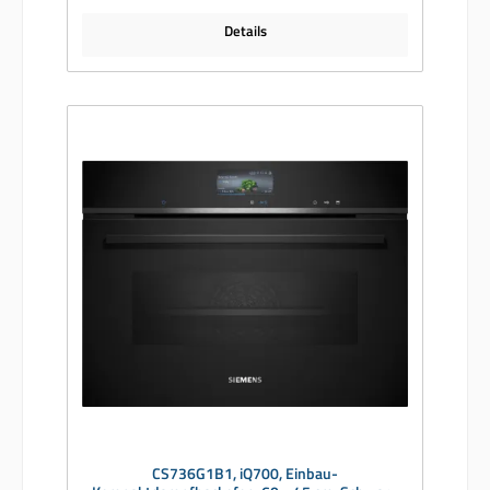
Edelstahl
Details
CS736G1B1, iQ700, Einbau-