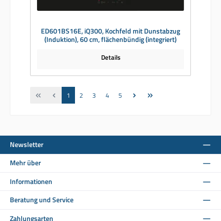
ED601BS16E, iQ300, Kochfeld mit Dunstabzug
(Induktion), 60 cm, flächenbündig (integriert)
Details
Seite
Seite
Seite
Seite
Seite
1
2
3
4
5
Newsletter
Mehr über
Informationen
Beratung und Service
Zahlungsarten