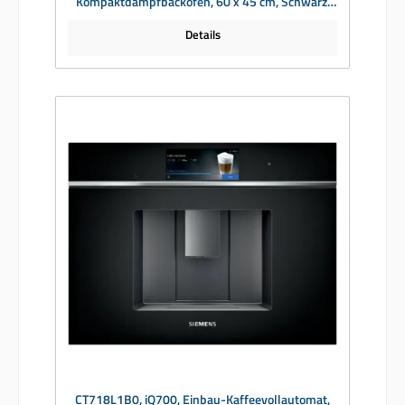
Kompaktdampfbackofen, 60 x 45 cm, Schwarz,
Edelstahl
Details
CT718L1B0, iQ700, Einbau-Kaffeevollautomat,