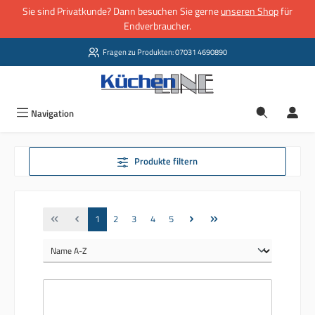
Sie sind Privatkunde? Dann besuchen Sie gerne
unseren Shop
für
Zum Hauptinhalt springen
Endverbraucher.
Fragen zu Produkten: 07031 4690890
Navigation
Produkte filtern
Seite
Seite
Seite
Seite
Seite
1
2
3
4
5