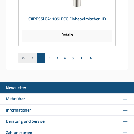
CARESSi CA1105i ECO Einhebelmischer HD
Details
Seite
Seite
Seite
Seite
Seite
1
2
3
4
5
Newsletter
Mehr über
Informationen
Beratung und Service
Zahlungsarten