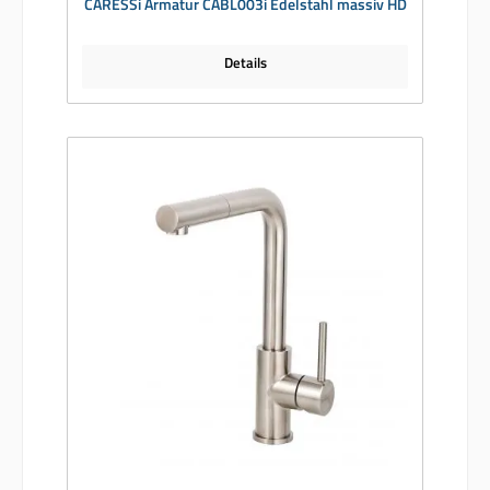
CARESSi Armatur CABL003i Edelstahl massiv HD
Details