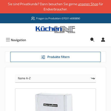
Sie sind Privatkunde? Dann besuchen Sie gerne
unseren Shop
für
Zum Hauptinhalt springen
Endverbraucher.
Fragen zu Produkten: 07031 4690890
Navigation
Produkte filtern