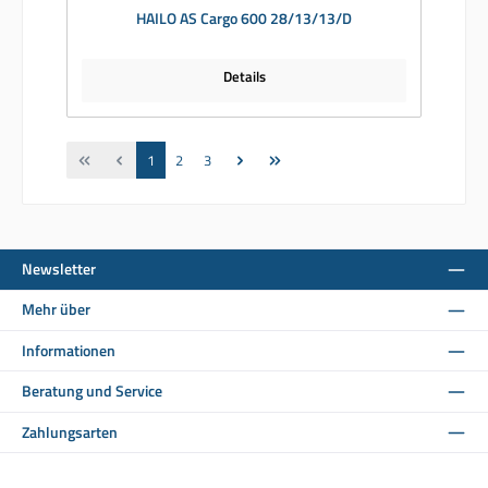
HAILO AS Cargo 600 28/13/13/D
Details
Seite
Seite
Seite
1
2
3
Newsletter
Mehr über
Informationen
Beratung und Service
Zahlungsarten