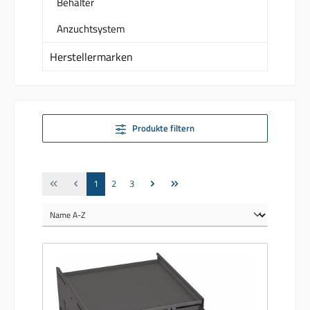
Behälter
Anzuchtsystem
Herstellermarken
Produkte filtern
Seite
Seite
Seite
1
2
3