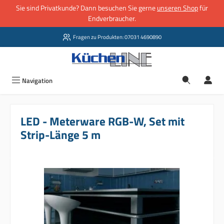
Sie sind Privatkunde? Dann besuchen Sie gerne
unseren Shop
für
Zum Hauptinhalt springen
Endverbraucher.
Fragen zu Produkten: 07031 4690890
Navigation
LED - Meterware RGB-W, Set mit
Strip-Länge 5 m
Bildergalerie überspringen