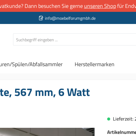
rivatkunde? Dann besuchen Sie gerne
unseren Shop
für Endv
info@moebelforumgmbh.de
uren/Spülen/Abfallsammler
Herstellermarken
te, 567 mm, 6 Watt
Lieferzeit:
Artikelnumm