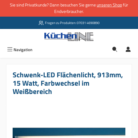
Sie sind Privatkunde? Dann besuchen Sie gerne
unseren Shop
für
Zum Hauptinhalt springen
Endverbraucher.
Fragen zu Produkten: 07031 4690890
Navigation
Schwenk-LED Flächenlicht, 913mm,
15 Watt, Farbwechsel im
Weißbereich
Bildergalerie überspringen