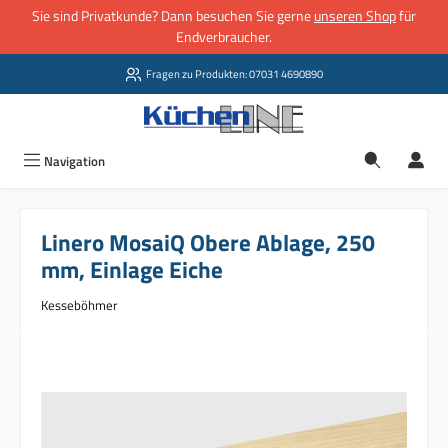
Sie sind Privatkunde? Dann besuchen Sie gerne
unseren Shop
für
Zum Hauptinhalt springen
Endverbraucher.
Fragen zu Produkten: 07031 4690890
Navigation
Linero MosaiQ Obere Ablage, 250
mm, Einlage Eiche
Kesseböhmer
Bildergalerie überspringen