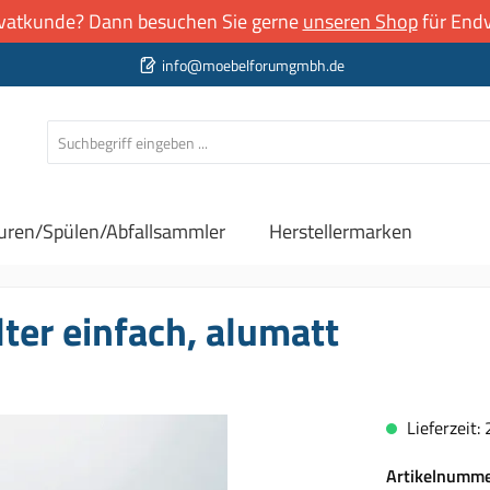
rivatkunde? Dann besuchen Sie gerne
unseren Shop
für Endv
info@moebelforumgmbh.de
uren/Spülen/Abfallsammler
Herstellermarken
ter einfach, alumatt
Lieferzeit:
Artikelnumm