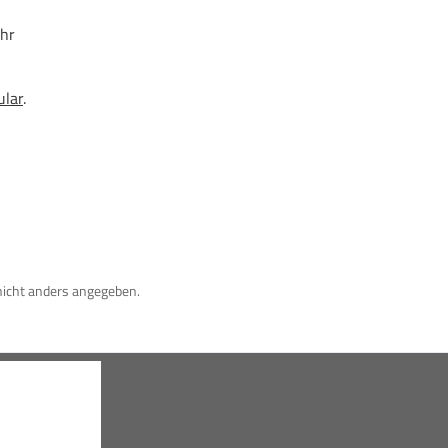
Vorkasse
Rechnung
hr
ular
.
icht anders angegeben.