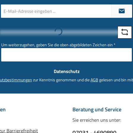
E-
Mail-
Adresse
*
Loading...
Um weiterzugehen, geben Sie die oben abgebildeten Zeichen ein
*
Datenschutz
utzbestimmungen
zur Kenntnis genommen und die
AGB
gelesen und bin mit
nen
Beratung und Service
Sie erreichen uns unter:
ur Barrierefreiheit
07031 - 4690890