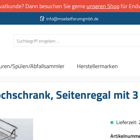
rivatkunde? Dann besuchen Sie gerne
unseren Shop
für Endv
info@moebelforumgmbh.de
uren/Spülen/Abfallsammler
Herstellermarken
chschrank, Seitenregal mit 3
Lieferzeit:
Artikelnumm