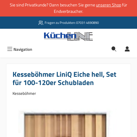
Sie sind Privatkunde? Dann besuchen Sie gerne
unseren Shop
für
Zum Hauptinhalt springen
Endverbraucher.
Fragen zu Produkten: 07031 4690890
Navigation
Kesseböhmer LiniQ Eiche hell, Set
für 100-120er Schubladen
Kesseböhmer
Bildergalerie überspringen