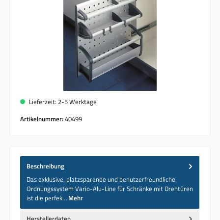
Lieferzeit: 2-5 Werktage
Artikelnummer:
40499
Beschreibung
Das exklusive, platzsparende und benutzerfreundliche
Ordnungssystem Vario-Alu-Line für Schränke mit Drehtüren
ist die perfek…
Mehr
Herstellerdaten