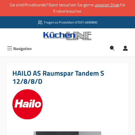
Sie sind Privatkunde? Dann besuchen Sie gerne
unseren Shop
für
Zum Hauptinhalt springen
Endverbraucher.
Fragen zu Produkten: 07031 4690890
Navigation
HAILO AS Raumspar Tandem S
12/8/8/D
Bildergalerie überspringen