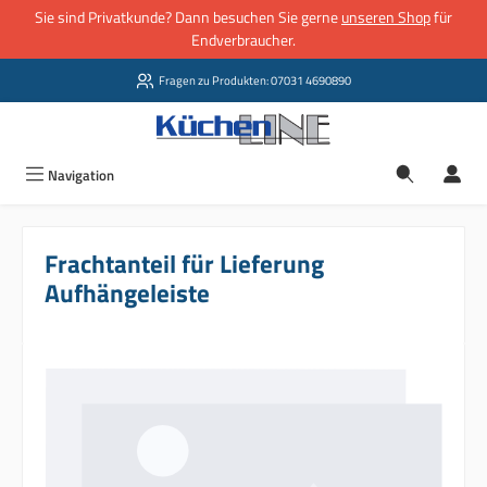
Sie sind Privatkunde? Dann besuchen Sie gerne
unseren Shop
für
Zum Hauptinhalt springen
Endverbraucher.
Fragen zu Produkten: 07031 4690890
Navigation
Frachtanteil für Lieferung
Aufhängeleiste
Bildergalerie überspringen