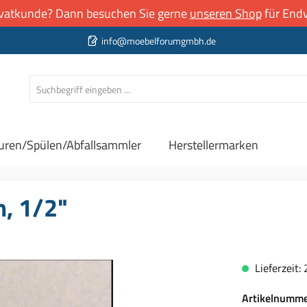
rivatkunde? Dann besuchen Sie gerne
unseren Shop
für Endv
info@moebelforumgmbh.de
uren/Spülen/Abfallsammler
Herstellermarken
m, 1/2"
Lieferzeit:
Artikelnumm