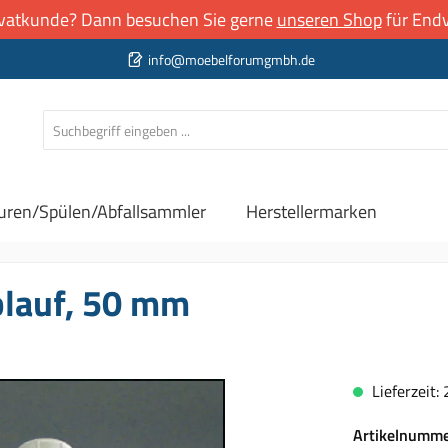
rivatkunde? Dann besuchen Sie gerne
unseren Shop
für Endv
info@moebelforumgmbh.de
uren/Spülen/Abfallsammler
Herstellermarken
blauf, 50 mm
Lieferzeit:
Artikelnumm