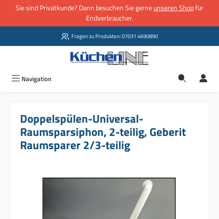
Sie sind Privatkunde? Dann besuchen Sie gerne
unseren Shop
für
Zum Hauptinhalt springen
Endverbraucher.
Fragen zu Produkten: 07031 4690890
Navigation
Doppelspülen-Universal-
Raumsparsiphon, 2-teilig, Geberit
Raumsparer 2/3-teilig
Bildergalerie überspringen