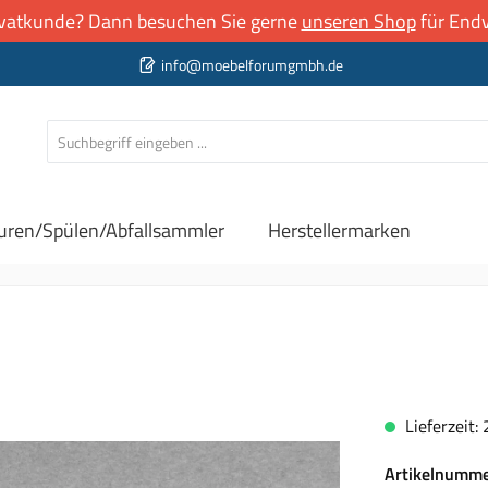
rivatkunde? Dann besuchen Sie gerne
unseren Shop
für Endv
info@moebelforumgmbh.de
uren/Spülen/Abfallsammler
Herstellermarken
Lieferzeit:
Artikelnumm