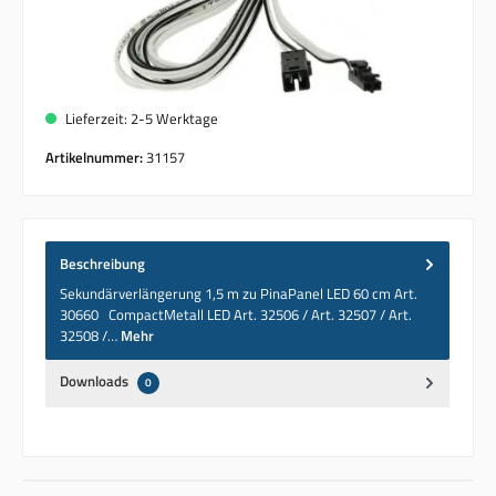
Lieferzeit: 2-5 Werktage
Artikelnummer:
31157
Beschreibung
Sekundärverlängerung 1,5 m zu PinaPanel LED 60 cm Art.
30660 CompactMetall LED Art. 32506 / Art. 32507 / Art.
32508 /…
Mehr
Downloads
0