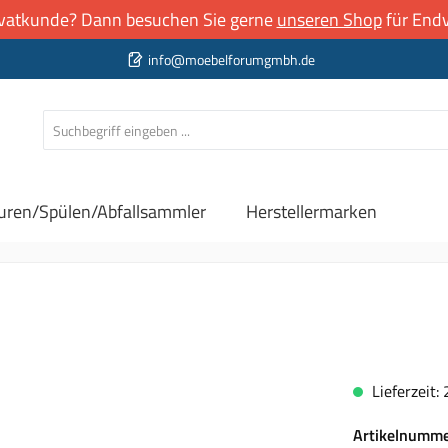
rivatkunde? Dann besuchen Sie gerne
unseren Shop
für Endv
info@moebelforumgmbh.de
uren/Spülen/Abfallsammler
Herstellermarken
Lieferzeit:
Artikelnumm