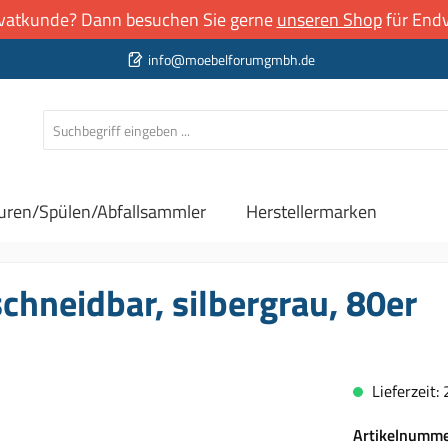
rivatkunde? Dann besuchen Sie gerne
unseren Shop
für Endv
info@moebelforumgmbh.de
uren/Spülen/Abfallsammler
Herstellermarken
chneidbar, silbergrau, 80er
Lieferzeit:
Artikelnumm