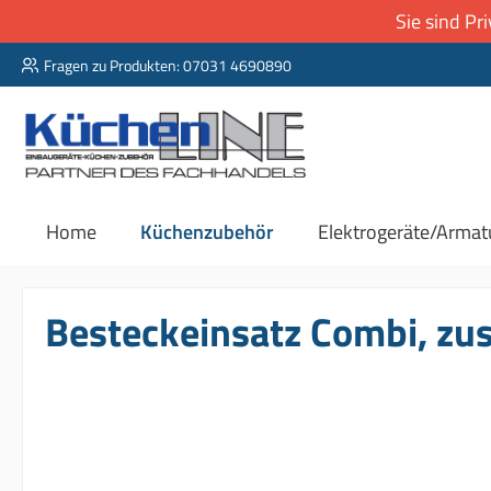
Sie sind P
 Hauptinhalt springen
Zur Suche springen
Zur Hauptnavigation springen
Fragen zu Produkten: 07031 4690890
Home
Küchenzubehör
Elektrogeräte/Armat
Besteckeinsatz Combi, zus
Bildergalerie überspringen