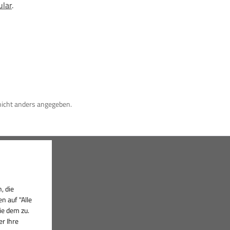
ular
.
icht anders angegeben.
, die
 auf "Alle
ie dem zu.
er Ihre