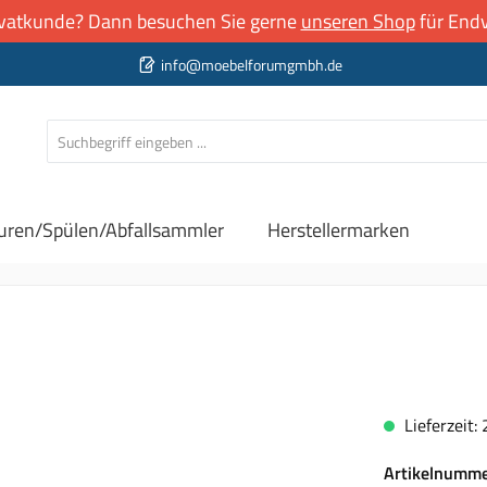
rivatkunde? Dann besuchen Sie gerne
unseren Shop
für Endv
info@moebelforumgmbh.de
uren/Spülen/Abfallsammler
Herstellermarken
Lieferzeit:
Artikelnumm