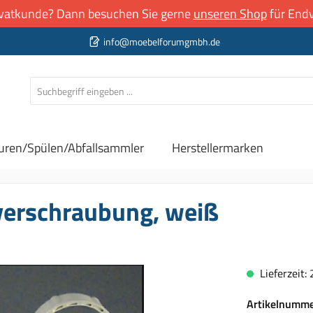
rivatkunde? Dann besuchen Sie gerne
unseren Shop
für Endv
info@moebelforumgmbh.de
uren/Spülen/Abfallsammler
Herstellermarken
verschraubung, weiß
Lieferzeit:
Artikelnumm