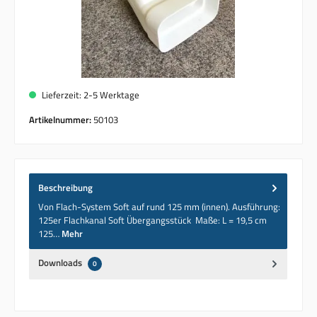
Lieferzeit: 2-5 Werktage
Artikelnummer:
50103
Beschreibung
Von Flach-System Soft auf rund 125 mm (innen). Ausführung:
125er Flachkanal Soft Übergangsstück Maße: L = 19,5 cm
125…
Mehr
Downloads
0