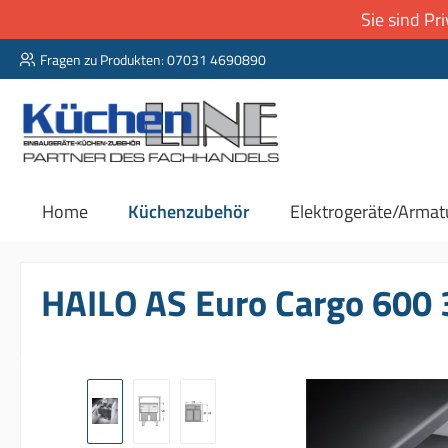
Sie sind P
 Hauptinhalt springen
Zur Suche springen
Zur Hauptnavigation springen
Fragen zu Produkten: 07031 4690890
Home
Küchenzubehör
Elektrogeräte/Armat
HAILO AS Euro Cargo 600
Bildergalerie überspringen