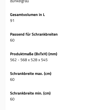
dunkelgrau
Gesamtvolumen in L
91
Passend für Schrankbreiten
60
Produktmaße (BxTxH) (mm)
562 - 568 x 528 x 545
Schrankbreite max. (cm)
60
Schrankbreite min. (cm)
60