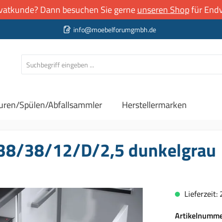
rivatkunde? Dann besuchen Sie gerne
unseren Shop
für Endv
info@moebelforumgmbh.de
uren/Spülen/Abfallsammler
Herstellermarken
 38/38/12/D/2,5 dunkelgrau
Lieferzeit:
Artikelnumm