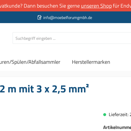
rivatkunde? Dann besuchen Sie gerne
unseren Shop
für Endv
info@moebelforumgmbh.de
uren/Spülen/Abfallsammler
Herstellermarken
2 m mit 3 x 2,5 mm²
Lieferzeit:
Artikelnumm