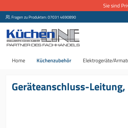
Sie sind P
 Hauptinhalt springen
Zur Suche springen
Zur Hauptnavigation springen
Fragen zu Produkten: 07031 4690890
Home
Küchenzubehör
Elektrogeräte/Armat
Geräteanschluss-Leitung, 
Bildergalerie überspringen