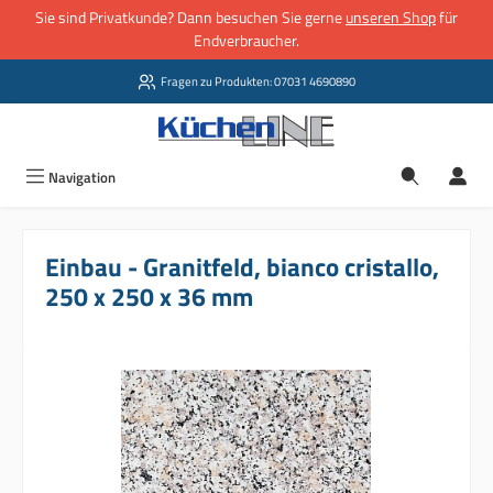
Sie sind Privatkunde? Dann besuchen Sie gerne
unseren Shop
für
Zum Hauptinhalt springen
Endverbraucher.
Fragen zu Produkten: 07031 4690890
Navigation
Einbau - Granitfeld, bianco cristallo,
250 x 250 x 36 mm
Bildergalerie überspringen