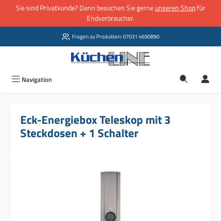
Sie sind Privatkunde? Dann besuchen Sie gerne
unseren Shop
für
Zum Hauptinhalt springen
Endverbraucher.
Fragen zu Produkten: 07031 4690890
Navigation
Eck-Energiebox Teleskop mit 3
Steckdosen + 1 Schalter
Bildergalerie überspringen