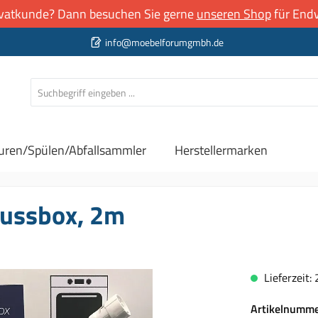
rivatkunde? Dann besuchen Sie gerne
unseren Shop
für Endv
info@moebelforumgmbh.de
uren/Spülen/Abfallsammler
Herstellermarken
ussbox, 2m
Lieferzeit:
Artikelnumm