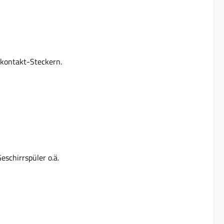
zkontakt-Steckern.
schirrspüler o.ä.